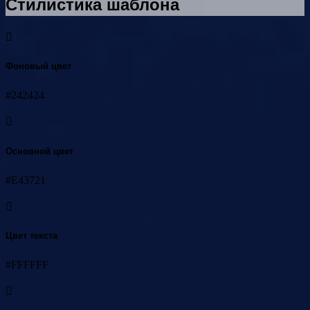
Стилистика шаблона
Фоновый цвет
#242424
Основной цвет
#E43721
Цвет текста
#FFFFFF