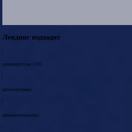
Лендинг подходит
руководителю СТО
автоэлектрику
шиномонтажнику