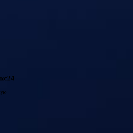
кс24
мую