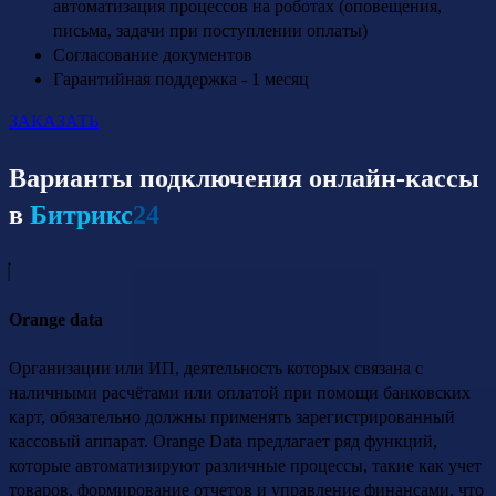
автоматизация процессов на роботах (оповещения,
письма, задачи при поступлении оплаты)
Согласование документов
Гарантийная поддержка - 1 месяц
ЗАКАЗАТЬ
Варианты подключения онлайн-кассы
в
Битрикс
24
Orange data
Организации или ИП, деятельность которых связана с
наличными расчётами или оплатой при помощи банковских
карт, обязательно должны применять зарегистрированный
кассовый аппарат. Orange Data предлагает ряд функций,
которые автоматизируют различные процессы, такие как учет
товаров, формирование отчетов и управление финансами, что