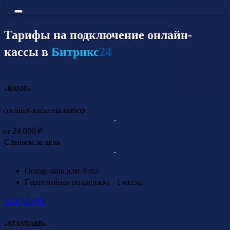
Тарифы на подключение онлайн-
кассы в
Битрикс
24
«BASIC»
онлайн-касса на выбор
от 24 000 ₽
Сделаем за день
Orange data или Атол
Гарантийная поддержка - 1 месяц
ЗАКАЗАТЬ
«STANDARD»