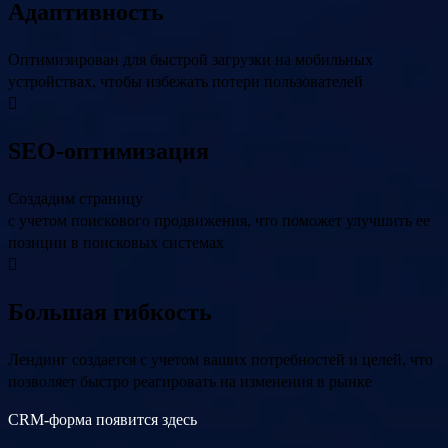
Адаптивность
Оптимизирован для быстрой загрузки на мобильных
устройствах, чтобы избежать потери пользователей
SEO-оптимизация
Создадим страницу
с учетом поискового продвижения, что поможет улучшить ее
позиции в поисковых системах
Большая гибкость
Лендинг создается с учетом ваших потребностей и целей, что
позволяет быстро реагировать на изменения в рынке
CRM-форма появится здесь