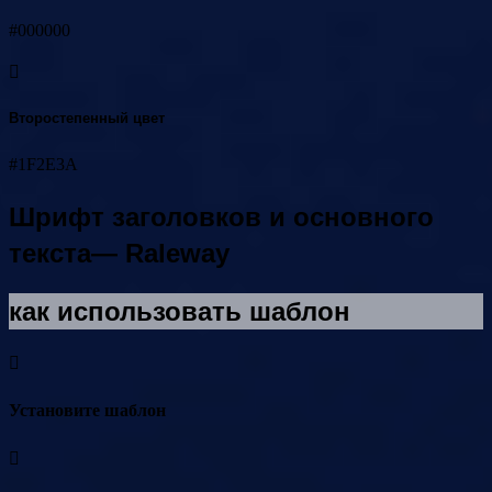
#000000
Второстепенный цвет
#1F2E3A
Шрифт заголовков и основного
текста— Raleway
как использовать шаблон
Установите шаблон