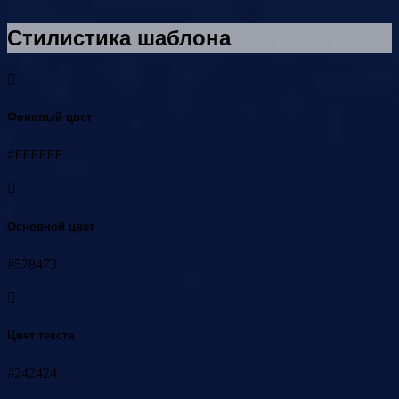
Стилистика шаблона
Фоновый цвет
#FFFFFF
Основной цвет
#578473
Цвет текста
#242424