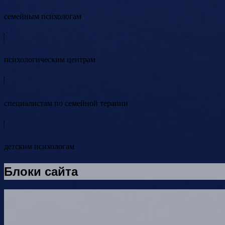
cемейным психологам
психологическим центрам
специалистам по семейной терапии
детским психологам
Блоки сайта