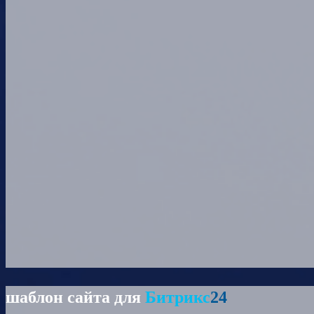
шаблон сайта для
Битрикс
24