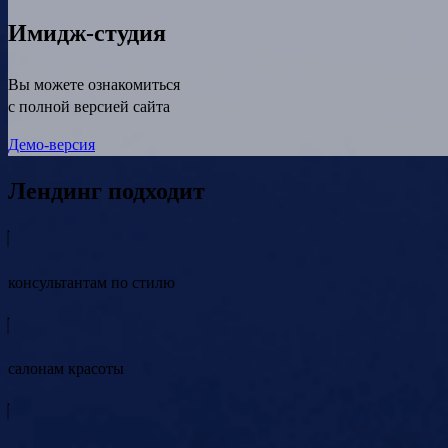
Имидж-студия
Вы можете ознакомиться
с полной версией сайта
Демо-версия
Лендинг подходит
консультантам по стилю
салонам красоты