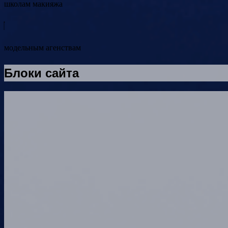
школам макияжа
модельным агенствам
Блоки сайта