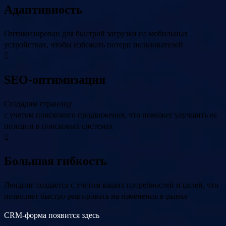
Адаптивность
Оптимизирован для быстрой загрузки на мобильных
устройствах, чтобы избежать потери пользователей
SEO-оптимизация
Создадим страницу
с учетом поискового продвижения, что поможет улучшить ее
позиции в поисковых системах
Большая гибкость
Лендинг создается с учетом ваших потребностей и целей, что
позволяет быстро реагировать на изменения в рынке
CRM-форма появится здесь