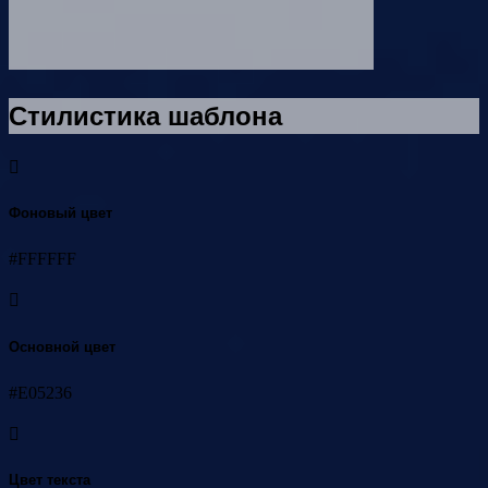
Стилистика шаблона
Фоновый цвет
#FFFFFF
Основной цвет
#E05236
Цвет текста