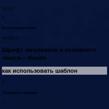
#111111
Второстепенный цвет
#FEEECD
Шрифт заголовков и основного
текста— Nunito
как использовать шаблон
Установите шаблон