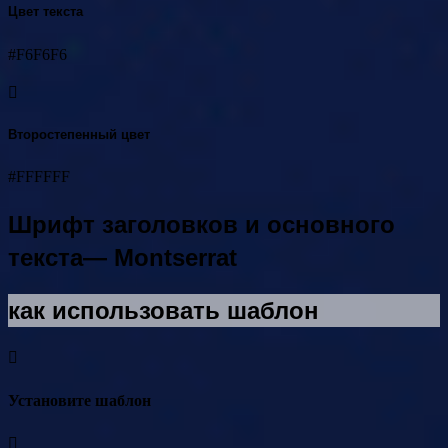
Цвет текста
#F6F6F6
Второстепенный цвет
#FFFFFF
Шрифт заголовков и основного
текста— Montserrat
как использовать шаблон
Установите шаблон