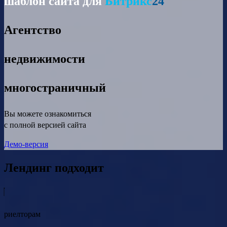
шаблон сайта для
Битрикс
24
Агентство
недвижимости
многостраничный
Вы можете ознакомиться
с полной версией сайта
Демо-версия
Лендинг подходит
риелторам