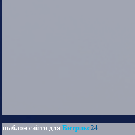
шаблон сайта для
Битрикс
24