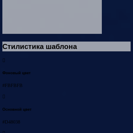
Стилистика шаблона
Фоновый цвет
#FBFBFB
Основной цвет
#D48038