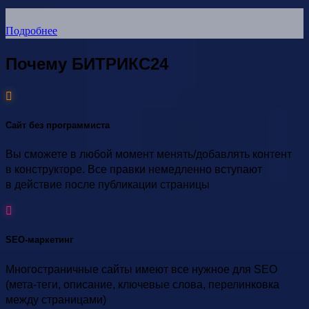
Подробнее
Почему
БИТРИКС
24
Сайт без программиста
Вы сможете в любой момент менять/добавлять контент
в конструкторе. Все правки немедленно вступают
в действие после публикации страницы
SEO-маркетинг
Многостраничные сайты имеют все нужное для SEO
(мета-теги, описание, ключевые слова, перелинковка
между страницами)