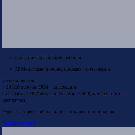
Создание сайта на базе шаблона
CRM-система (воронка продаж) + интеграции
Дополнительно:
~ 24 000 руб/год CRM + интеграции
(телефония ~2000 ₽/месяц, Whatsapp ~3000 ₽/месяц, почта —
бесплатно)
Аудит текущего сайта / анализ конкурентов в подарок
Рассчитать цену