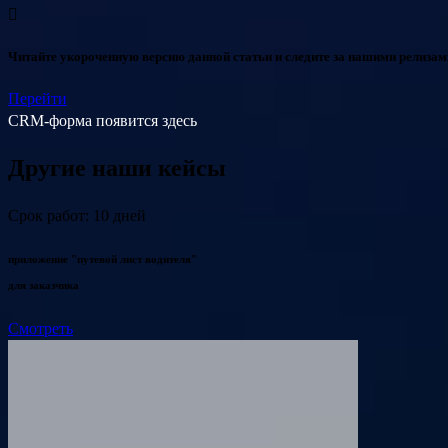
Читайте укороченную версию данной статьи и следите за нашими релизам
Перейти
CRM-форма появится здесь
Другие наши кейсы
Срок работ: 10 дней
приложение "путевой лист водителя"
для заказчика
Смотреть