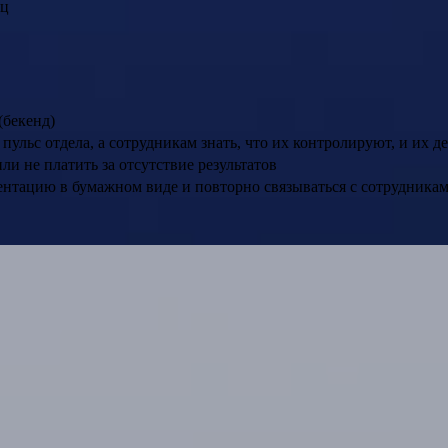
яц
(бекенд)
ульс отдела, а сотрудникам знать, что их контролируют, и их д
ли не платить за отсутствие результатов
ментацию в бумажном виде и повторно связываться с сотрудника