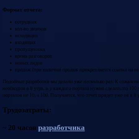
Формат отчета:
сотрудник
кол-во звонков
исходящих
входящих
пропущенных
время разговоров
новых лидов
продаж (при наличии продаж прикрепляется ссылка на н
Подобные разработки мы делали уже несколько раз. К сожалени
необходим в 8 утра, и у каждого портала нужно сделать по 100 з
порталов не 10, а 100. Получается, что отчёт придет уже не в 8
Трудозатраты:
~ 20 часов
разработчика