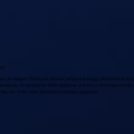
их)
ю, до Маркет Плюса не можем добраться ввиду непонятной нагру
апросов, то получится 1000 запросов, в итоге у последнего портала
 утра а в ~9:40 утра! Непозволительная задержка