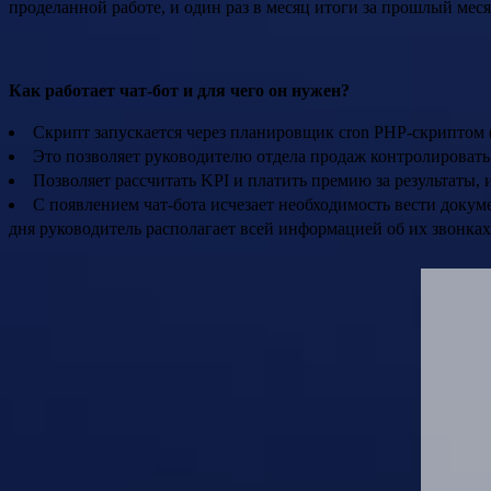
проделанной работе, и один раз в месяц итоги за прошлый мес
Как работает чат-бот и для чего он нужен?
Скрипт запускается через планировщик cron PHP-скриптом 
Это позволяет руководителю отдела продаж контролировать п
Позволяет рассчитать KPI и платить премию за результаты, и
С появлением чат-бота исчезает необходимость вести доку
дня руководитель располагает всей информацией об их звонках