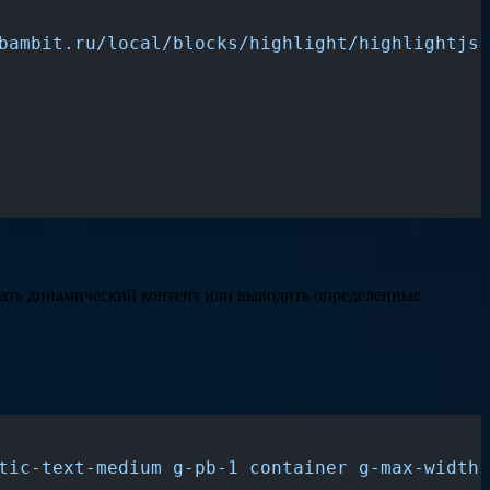
bambit.ru/local/blocks/highlight/highlightjs-
овать динамический контент или выводить определенные
tic-text-medium g-pb-1 container g-max-width