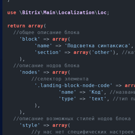
use
 \
Bitrix
\
Main
\
Localization
\
Loc
;

return
array
(

//общее описание блока
'block'
 => 
array
(

'name'
 => 
'Подсветка синтаксиса'
,
'section'
 => 
array
(
'other'
), 
//ка
    ),

//описание нодов блока
'nodes'
 => 
array
(

//селектор элемента
'.landing-block-node-code'
 => 
arr
'name'
 => 
'Код'
, 
//назван
'type'
 => 
'text'
, 
//тип п
   	 ),

    ),

//описание возможных стилей нодов блока
'style'
 => 
array
(

//у нас нет специфических настроек