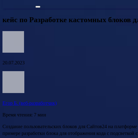
кейс по Разработке кастомных блоков 
20.07.2023
Егор Б. (веб-разработчик)
Время чтения: 7 мин
Создание пользовательских блоков для Сайтов24 на платформе
примере разработки блока для отображения кода с подсветкой с