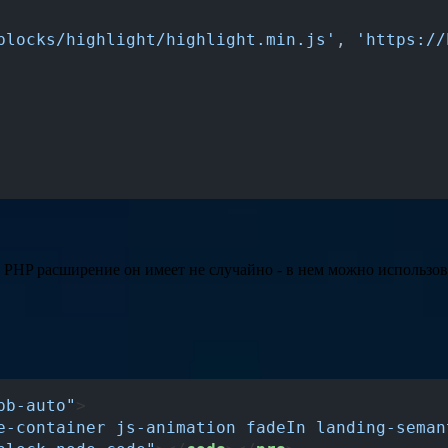
blocks/highlight/highlight.min.js'
, 
'https://
а. PHP расширение он имеет не случайно - в нем можно использ
pb-auto"
>
e-container js-animation fadeIn landing-seman