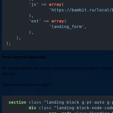
'js'
 => 
array
(

'https://bambit.ru/local/
   	 ),

'ext'
 => 
array
(

'landing_form'
,

   	 ),

    ),

);
Файл верстки block.php
Во втором файле, block.php, описывается верстка нашего блок
данные.
Для нашего блока это будет:
<
section
class
=
"landing-block g-pt-auto g-
<
div
class
=
"landing-block-node-cod