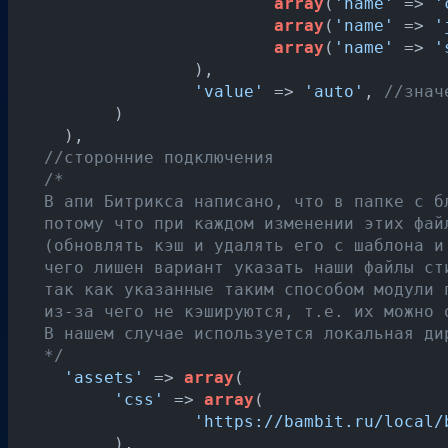
array
(
'name'
 => 
'
array
(
'name'
 => 
'
array
(
'name'
 => 
'
   		 ),

'value'
 => 
'auto'
, 
//знач
   	 )

    ),

//сторонние подключения
/*

  В апи Битрикса написано, что в папке с б
  потому что при каждом изменении этих фай
  (обновлять кэш и удалять его с шаблона и 
  чего лишен вариант указать наши файлы сти
  так как указанные таким способом модули 
  из-за чего не кэшируются, т.е. их можно о
  В нашем случае используется локальная ди
  */
'assets'
 => 
array
(

'css'
 => 
array
(

'https://bambit.ru/local/
   	 ),
