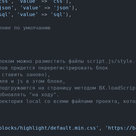
css'
, 
'value'
 => 
'css'
),

json'
, 
'value'
 => 
'json'
),

sql'
, 
'value'
 => 
'sql'
),

ение по умолчанию
локом можно разместить файлы script.js/style.
лов придется перерегистрировать блок

ставить заново),

ля и js в этом блоке,

подгружаются на страницу методом BX.loadScript
бновлять "на ходу".

ректория local со всеми файлами проекта, котор
blocks/highlight/default.min.css'
, 
'https://b