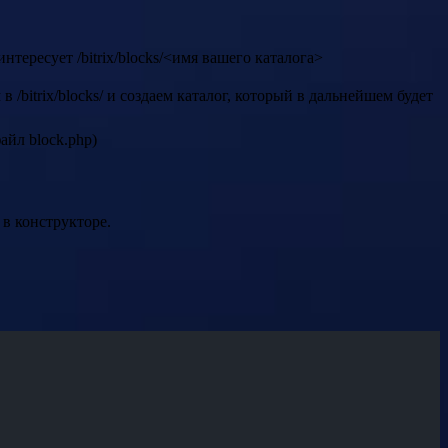
тересует /bitrix/blocks/<имя вашего каталога>
bitrix/blocks/ и создаем каталог, который в дальнейшем будет
айл block.php)
в конструкторе.