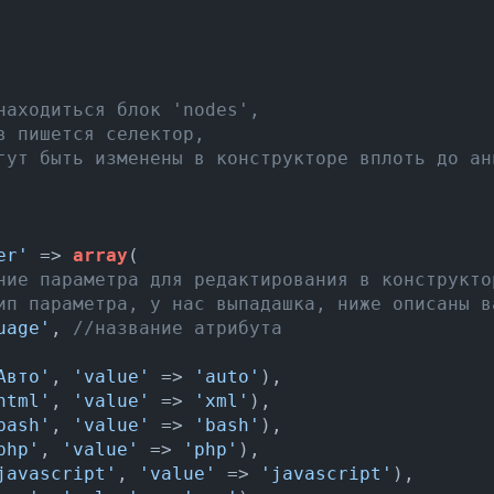
огут быть изменены в конструкторе вплоть до ан
er'
 => 
array
(

ние параметра для редактирования в конструкто
ип параметра, у нас выпадашка, ниже описаны в
uage'
, 
//название атрибута
Авто'
, 
'value'
 => 
'auto'
),

html'
, 
'value'
 => 
'xml'
),

bash'
, 
'value'
 => 
'bash'
),

php'
, 
'value'
 => 
'php'
),

javascript'
, 
'value'
 => 
'javascript'
),
