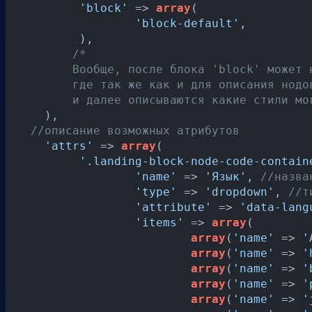
'block'
 => 
array
(

'block-default'
,

   	 ),

/*

	Вообще, после блока 'block' может находиться блок 'nodes',

	где так же как и для описания нодов пишется селектор,

	и далее описываются какие стили м
    ),

//описание возможных атрибутов
'attrs'
 => 
array
(

'.landing-block-node-code-contain
'name'
 => 
'Язык'
, 
//назва
'type'
 => 
'dropdown'
, 
//т
'attribute'
 => 
'data-lang
'items'
 => 
array
(

array
(
'name'
 => 
'
array
(
'name'
 => 
'
array
(
'name'
 => 
'
array
(
'name'
 => 
'
array
(
'name'
 => 
'