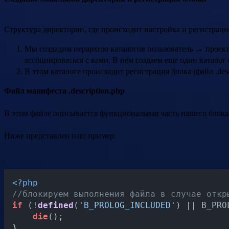
Структура директории, где происходит настройка и регистрация 
Мы создадим иерархию каталогов пользователь → проект, д
ассоциироваться с вами. В нем создаем еще один каталог с
В этом каталоге происходит регистрация блока (файл .descr
Файл манифеста .description.php
В этом файле описывается функциональная часть нашего блока:
Ниже представлен наш пример:
<?php
//блокируем выполнения файла в случае откр
if
 (!
defined
(
'B_PROLOG_INCLUDED'
) || B_PRO
die
();

}
