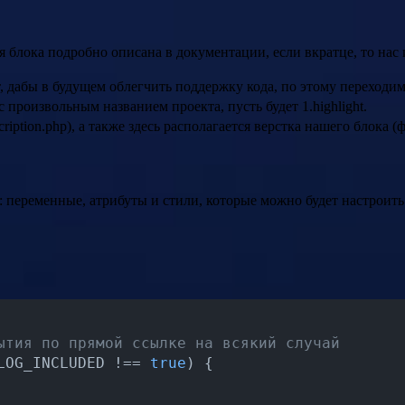
блока подробно описана в документации, если вкратце, то нас ин
абы в будущем облегчить поддержку кода, по этому переходим в /
 произвольным названием проекта, пусть будет 1.highlight.
iption.php), а также здесь располагается верстка нашего блока (ф
 переменные, атрибуты и стили, которые можно будет настроить 
ытия по прямой ссылке на всякий случай
LOG_INCLUDED !== 
true
) {
