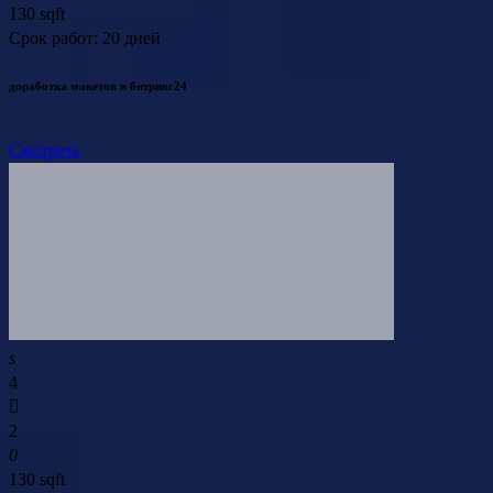
130 sqft
Срок работ: 20 дней
доработка макетов в битрикс24
Смотреть
4
2
130 sqft