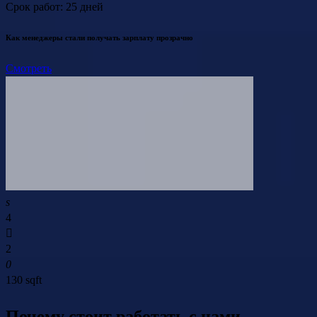
Срок работ: 25 дней
Как менеджеры стали получать зарплату прозрачно
Смотреть
4
2
130 sqft
Почему стоит работать с нами